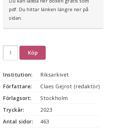
Du kan ladda ner boken gratis som
pdf. Du hittar länken längre ner på
sidan.
Köp
Institution:
Riksarkivet
Författare:
Claes Gejrot (redaktör)
Förlagsort:
Stockholm
Tryckår:
2023
Antal sidor:
463